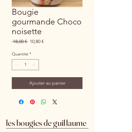
Bougie
gourmande Choco
noisette
Prix
Prix
 18,00 € 
10,80 €
original
promotionnel
Quantité
*
Ajouter au panier
les bougies de guillaume