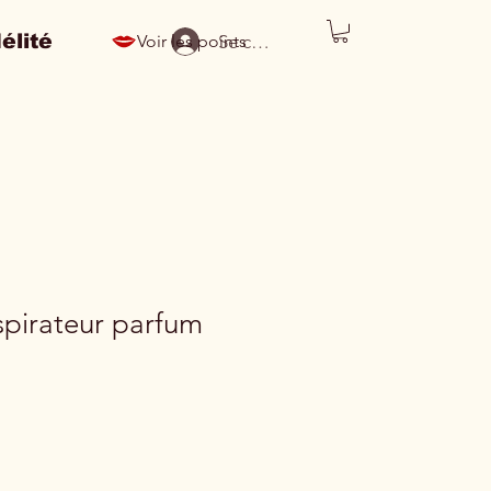
élité
Se connecter
Voir les points
spirateur parfum